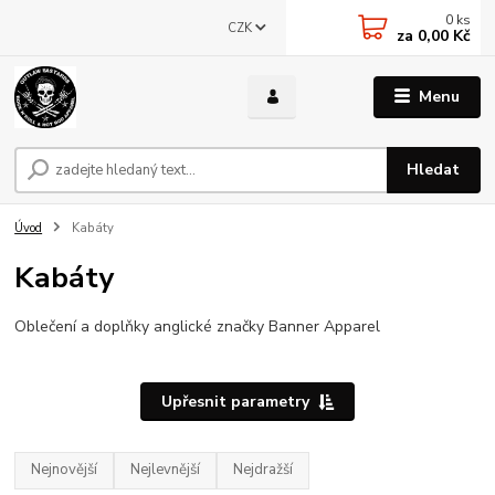
0
ks
CZK
za
0,00 Kč
Menu
Hledat
Úvod
Kabáty
Kabáty
Oblečení a doplňky anglické značky Banner Apparel
Upřesnit parametry
Nejnovější
Nejlevnější
Nejdražší