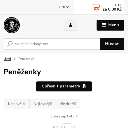
0
ks
CZK
za
0,00 Kč
Menu
Hledat
Úvod
Peněženky
Peněženky
Upřesnit parametry
Nejnovější
Nejlevnější
Nejdražší
Zobrazuji 1-4 z 4
strana
z 1