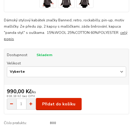
Dámský stylový kabátek značky Banned, retro, rockabilly, pin-up, motiv
mašličky. Ze předu zip, 2 kapsy s mašličkami, záda šněrování, kapuca
"panda styl" s ouškama. 15%WOOL 25%COTTON 60%POLYESTER
celý
popis
Dostupnost
Skladem
Velikost
990,00 Kč
/
ks
818,18 Kč
bez DPH
Přidat do košíku
Číslo produktu:
800