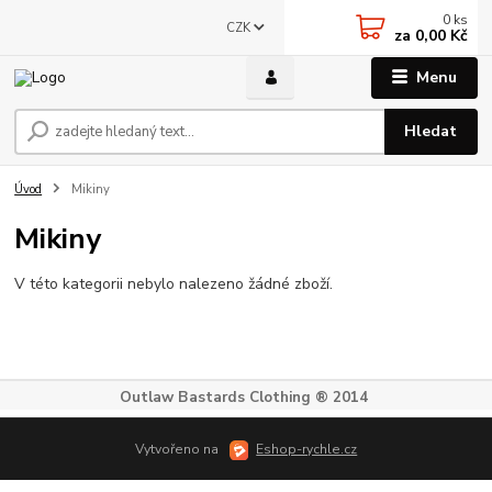
0
ks
CZK
za
0,00 Kč
Menu
Hledat
Úvod
Mikiny
Mikiny
V této kategorii nebylo nalezeno žádné zboží.
Outlaw Bastards Clothing ® 2014
Vytvořeno na
Eshop-rychle.cz