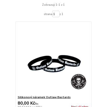
Zobrazuji 1-1 z 1
strana
z 1
Silikonový náramek Outlaw Bastards
80,00 Kč
/
ks
Není skladem