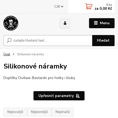
0
ks
CZK
za
0,00 Kč
Menu
Hledat
Úvod
Silikonové náramky
Silikonové náramky
Doplňky Outlaw Bastards pro holky i kluky
Upřesnit parametry
Nejnovější
Nejlevnější
Nejdražší