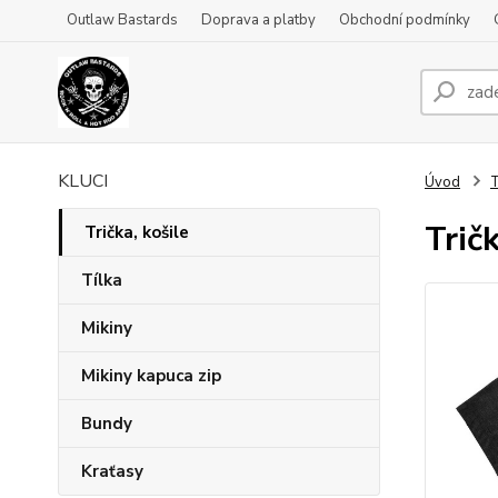
Outlaw Bastards
Doprava a platby
Obchodní podmínky
KLUCI
Úvod
T
Trič
Trička, košile
Tílka
Mikiny
Mikiny kapuca zip
Bundy
Kraťasy