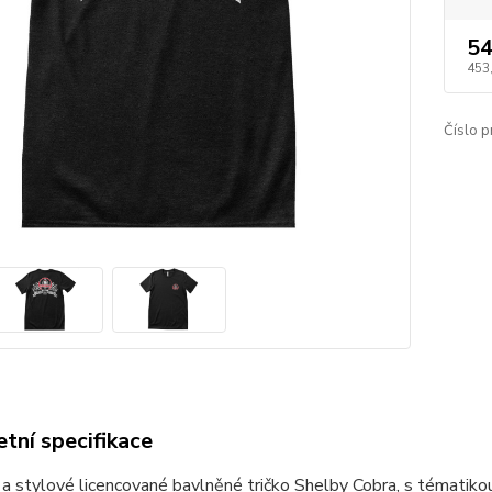
54
453
Číslo p
tní specifikace
í a stylové licencované bavlněné tričko Shelby Cobra, s tématikou