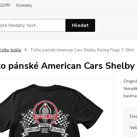
GDPR
Kontakty
Hledat
rička, košile
Tričko pánské American Cars Shelby Racing Flags T-Shirt
ko pánské American Cars Shelby 
Origin
témati
bavlna
Dos
Vel