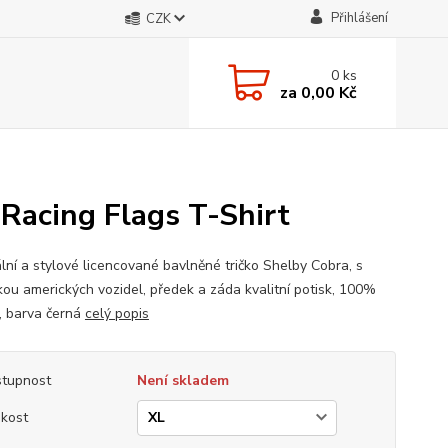
Přihlášení
CZK
0
ks
za
0,00 Kč
Racing Flags T-Shirt
ální a stylové licencované bavlněné tričko Shelby Cobra, s
kou amerických vozidel, předek a záda kvalitní potisk, 100%
, barva černá
celý popis
tupnost
Není skladem
ikost