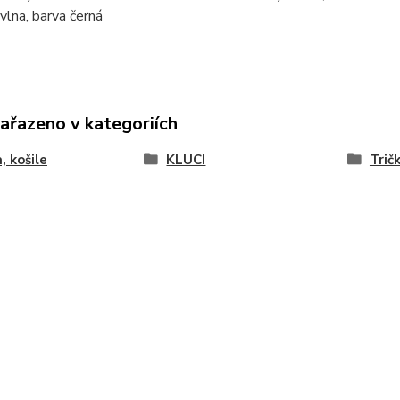
lna, barva černá
zařazeno v kategoriích
, košile
KLUCI
Trič