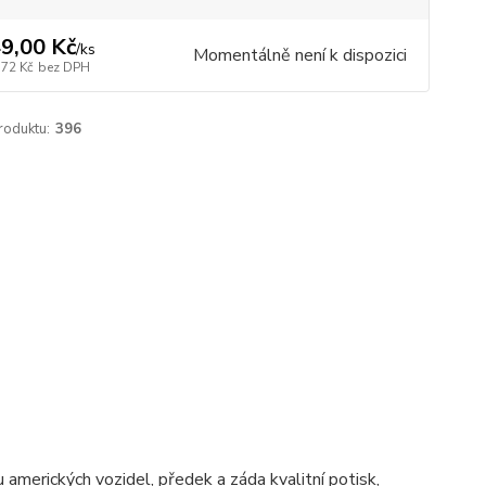
9,00 Kč
/
ks
Momentálně není k dispozici
,72 Kč
bez DPH
roduktu:
396
 amerických vozidel, předek a záda kvalitní potisk,