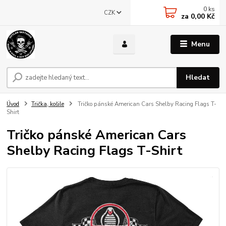
0
ks
CZK
za
0,00 Kč
Menu
Hledat
Úvod
Trička, košile
Tričko pánské American Cars Shelby Racing Flags T-
Shirt
Tričko pánské American Cars
Shelby Racing Flags T-Shirt