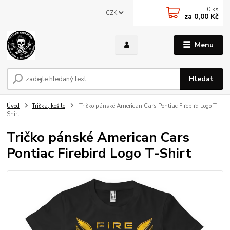
0
ks
CZK
za
0,00 Kč
Menu
Hledat
Úvod
Trička, košile
Tričko pánské American Cars Pontiac Firebird Logo T-
Shirt
Tričko pánské American Cars
Pontiac Firebird Logo T-Shirt