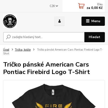
0
ks
CZK
za
0,00 Kč
Menu
Hledat
Úvod
Trička, košile
Tričko pánské American Cars Pontiac Firebird Logo T-
Shirt
Tričko pánské American Cars
Pontiac Firebird Logo T-Shirt