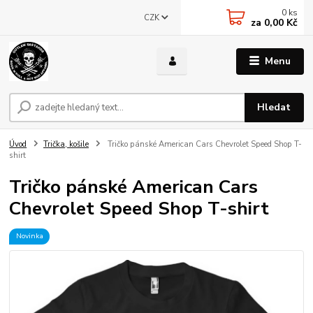
0
ks
CZK
za
0,00 Kč
Menu
Hledat
Úvod
Trička, košile
Tričko pánské American Cars Chevrolet Speed Shop T-
shirt
Tričko pánské American Cars
Chevrolet Speed Shop T-shirt
Novinka