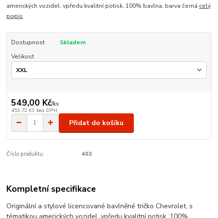
amerických vozidel, vpředu kvalitní potisk, 100% bavlna, barva černá
celý
popis
Dostupnost
Skladem
Velikost
549,00 Kč
/
ks
453,72 Kč
bez DPH
Přidat do košíku
Číslo produktu:
403
Kompletní specifikace
Originální a stylové licencované bavlněné tričko Chevrolet, s
tématikou amerických vozidel, vpředu kvalitní potisk, 100%