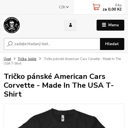
0
ks
CZK
za
0,00 Kč
Menu
Hledat
Úvod
Trička, košile
Tričko pánské American Cars Corvette - Made In The
USA T-Shirt
Tričko pánské American Cars
Corvette - Made In The USA T-
Shirt