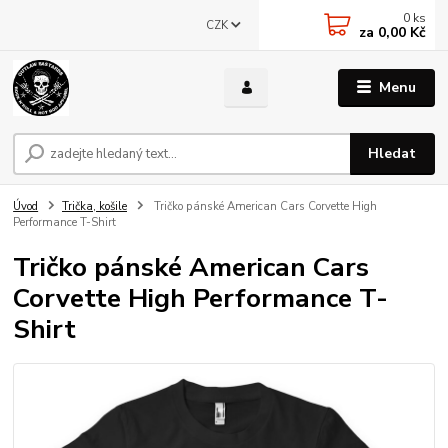
0
ks
CZK
za
0,00 Kč
Menu
Hledat
Úvod
Trička, košile
Tričko pánské American Cars Corvette High
Performance T-Shirt
Tričko pánské American Cars
Corvette High Performance T-
Shirt