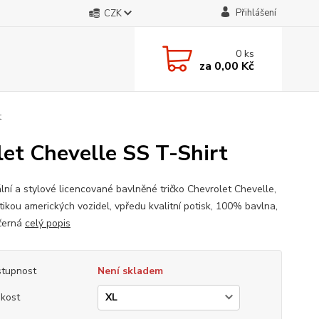
Přihlášení
CZK
0
ks
za
0,00 Kč
t
et Chevelle SS T-Shirt
ální a stylové licencované bavlněné tričko Chevrolet Chevelle,
tikou amerických vozidel, vpředu kvalitní potisk, 100% bavlna,
černá
celý popis
tupnost
Není skladem
ikost