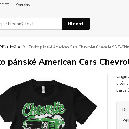
GDPR
Kontakty
Hledat
rička, košile
Tričko pánské American Cars Chevrolet Chevelle SS T-Shir
ko pánské American Cars Chevrol
Origin
s téma
barva 
Dos
Vel