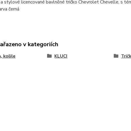
í a stylové licencované bavlněné tričko Chevrolet Chevelle, s té
arva černá
zařazeno v kategoriích
, košile
KLUCI
Trič