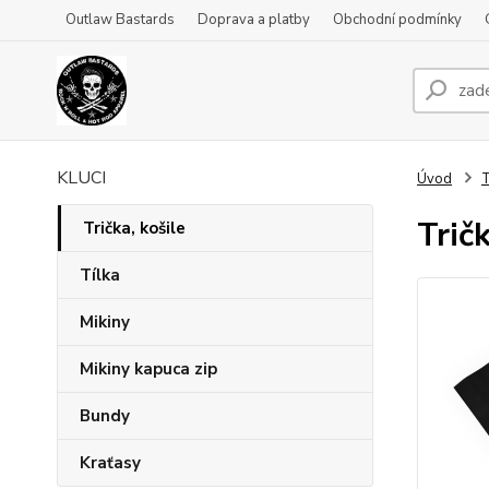
Outlaw Bastards
Doprava a platby
Obchodní podmínky
KLUCI
Úvod
T
Trič
Trička, košile
Tílka
Mikiny
Mikiny kapuca zip
Bundy
Kraťasy