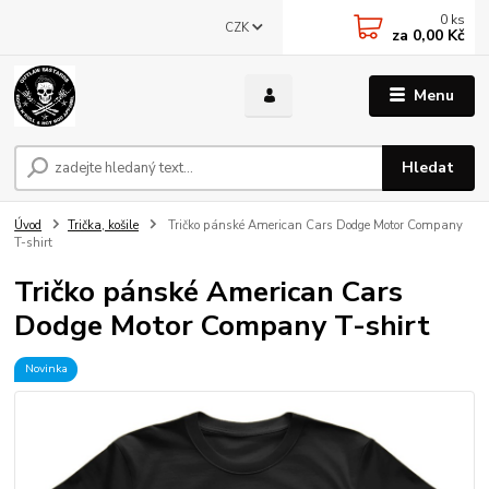
0
ks
CZK
za
0,00 Kč
Menu
Hledat
Úvod
Trička, košile
Tričko pánské American Cars Dodge Motor Company
T-shirt
Tričko pánské American Cars
Dodge Motor Company T-shirt
Novinka