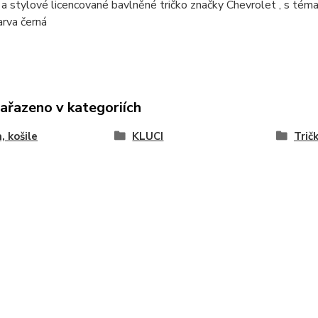
í a stylové licencované bavlněné tričko značky Chevrolet , s tém
arva černá
zařazeno v kategoriích
, košile
KLUCI
Trič