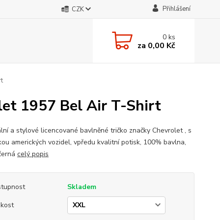
Přihlášení
CZK
0
ks
za
0,00 Kč
t
et 1957 Bel Air T-Shirt
lní a stylové licencované bavlněné tričko značky Chevrolet , s
kou amerických vozidel, vpředu kvalitní potisk, 100% bavlna,
černá
celý popis
tupnost
Skladem
ikost