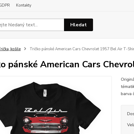
GDPR
Kontakty
Hledat
rička, košile
Tričko pánské American Cars Chevrolet 1957 Bel Air T-Shir
ko pánské American Cars Chevrol
Originá
témati
barva 
Dos
Vel