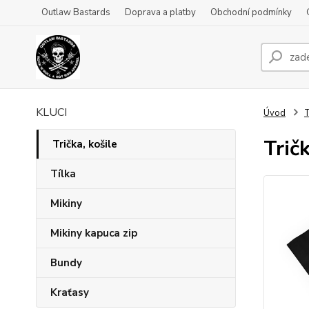
Outlaw Bastards
Doprava a platby
Obchodní podmínky
KLUCI
Úvod
T
Trič
Trička, košile
Tílka
Mikiny
Mikiny kapuca zip
Bundy
Kraťasy