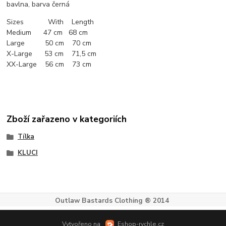
bavlna, barva černá
Sizes With Length
Medium 47 cm 68 cm
Large 50 cm 70 cm
X-Large 53 cm 71,5 cm
XX-Large 56 cm 73 cm
Zboží zařazeno v kategoriích
Tílka
KLUCI
Outlaw Bastards Clothing ® 2014
Vytvořeno na
Eshop-rychle.cz