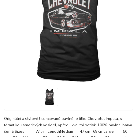
Originální a stylové licencované bavlněné tílko Chevrolet Impala, s
tématikou amerických vozidel, vpředu kvalitní potisk, 100% bavlna, barva
černá Sizes With LengthMedium 47 cm 68 cmLarge 50