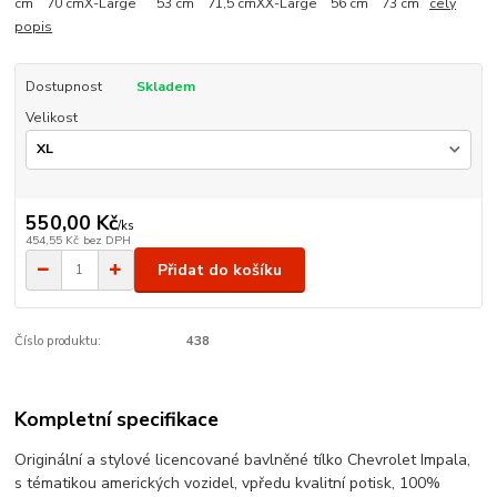
cm 70 cmX-Large 53 cm 71,5 cmXX-Large 56 cm 73 cm
celý
popis
Dostupnost
Skladem
Velikost
550,00 Kč
/
ks
454,55 Kč
bez DPH
Přidat do košíku
Číslo produktu:
438
Kompletní specifikace
Originální a stylové licencované bavlněné tílko Chevrolet Impala,
s tématikou amerických vozidel, vpředu kvalitní potisk, 100%