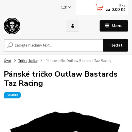
0
ks
CZK
za
0,00 Kč
Menu
Hledat
Úvod
Trička, košile
Pánské tričko Outlaw Bastards Taz Racing
Pánské tričko Outlaw Bastards
Taz Racing
Novinka