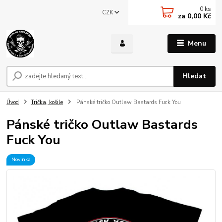
0
ks
CZK
za
0,00 Kč
Menu
Hledat
Úvod
Trička, košile
Pánské tričko Outlaw Bastards Fuck You
Pánské tričko Outlaw Bastards
Fuck You
Novinka