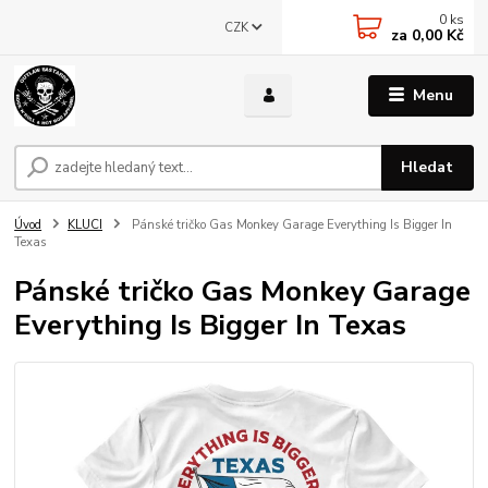
0
ks
CZK
za
0,00 Kč
Menu
Hledat
Úvod
KLUCI
Pánské tričko Gas Monkey Garage Everything Is Bigger In
Texas
Pánské tričko Gas Monkey Garage
Everything Is Bigger In Texas