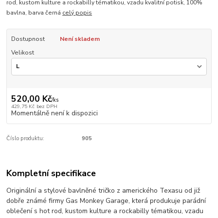
rod, kustom kulture a rockabilly tématikou, vzadu kvalitní potisk, 100%
bavlna, barva černá
celý popis
Dostupnost
Není skladem
Velikost
520,00 Kč
/
ks
429,75 Kč
bez DPH
Momentálně není k dispozici
Číslo produktu:
905
Kompletní specifikace
Originální a stylové bavlněné tričko z amerického Texasu od již
dobře známé firmy Gas Monkey Garage, která produkuje parádní
oblečení s hot rod, kustom kulture a rockabilly tématikou, vzadu