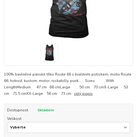
100% bavlněné pánské tílko Route 66 s kvalitním potiskem, motiv Route
66, hotrod, kustom, motor, rockabilly, punk...... Sizes With
LengthMedium 47 cm 68 cmLarge 50 cm 70 cmX-Large 53
cm 71,5 cmXX-Large 56 cm 73 cm
celý popis
Dostupnost
Skladem
Velikost