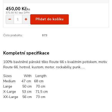
450,00 Kč
/
ks
371,90 Kč
bez DPH
Přidat do košíku
Číslo produktu:
873
Kompletní specifikace
100% bavlněné pánské tílko Route 66 s kvalitním potiskem, motiv
Route 66, hotrod, kustom, motor, rockabilly, punk......
Sizes With Length
Medium 47 cm 68 cm
Large 50 cm 70 cm
X-Large 53 cm 71,5 cm
XX-Large 56 cm 73 cm