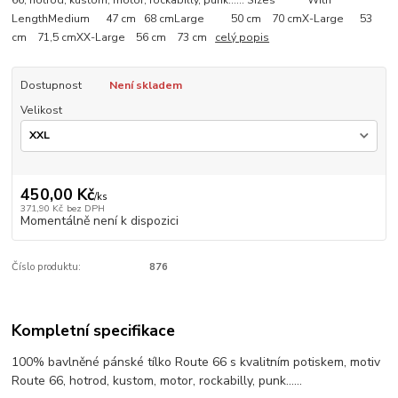
66, hotrod, kustom, motor, rockabilly, punk...... Sizes With
LengthMedium 47 cm 68 cmLarge 50 cm 70 cmX-Large 53
cm 71,5 cmXX-Large 56 cm 73 cm
celý popis
Dostupnost
Není skladem
Velikost
450,00 Kč
/
ks
371,90 Kč
bez DPH
Momentálně není k dispozici
Číslo produktu:
876
Kompletní specifikace
100% bavlněné pánské tílko Route 66 s kvalitním potiskem, motiv
Route 66, hotrod, kustom, motor, rockabilly, punk......