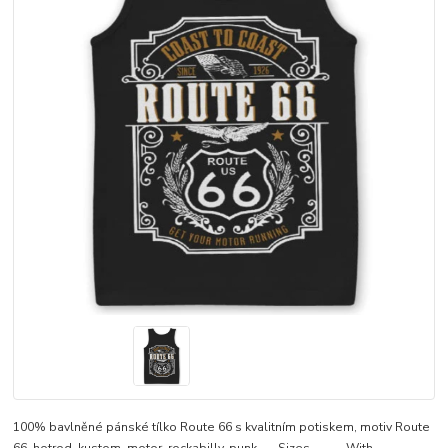
100% bavlněné pánské tílko Route 66 s kvalitním potiskem, motiv Route