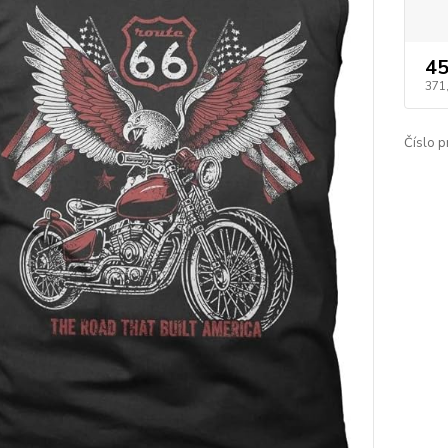
45
371
Číslo p