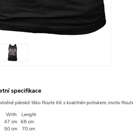
tní specifikace
něné pánské tílko Route 66 s kvalitním potiskem, motiv Route 66
 With Length
 47 cm 68 cm
50 cm 70 cm