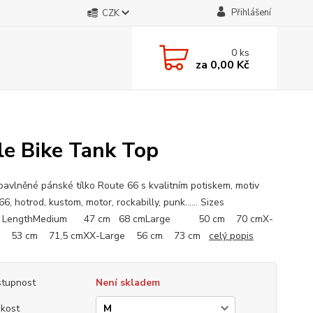
Přihlášení
CZK
0
ks
za
0,00 Kč
le Bike Tank Top
avlněné pánské tílko Route 66 s kvalitním potiskem, motiv
66, hotrod, kustom, motor, rockabilly, punk...... Sizes
 LengthMedium 47 cm 68 cmLarge 50 cm 70 cmX-
 53 cm 71,5 cmXX-Large 56 cm 73 cm
celý popis
tupnost
Není skladem
ikost