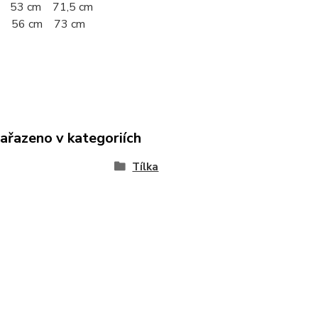
 53 cm 71,5 cm
e 56 cm 73 cm
zařazeno v kategoriích
Tílka