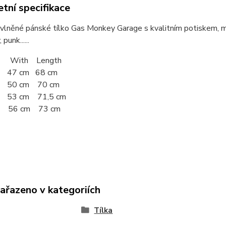
tní specifikace
lněné pánské tílko Gas Monkey Garage s kvalitním potiskem, m
 punk......
 With Length
 47 cm 68 cm
50 cm 70 cm
 53 cm 71,5 cm
e 56 cm 73 cm
zařazeno v kategoriích
Tílka