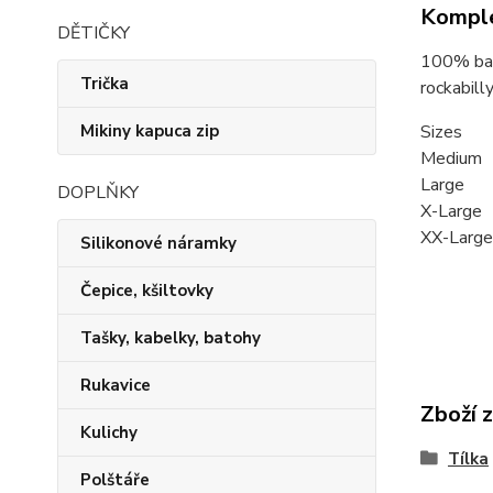
Komple
DĚTIČKY
100% bav
Trička
rockabilly,
Mikiny kapuca zip
Sizes
Medium
Large 
DOPLŇKY
X-Large
XX-Larg
Silikonové náramky
Čepice, kšiltovky
Tašky, kabelky, batohy
Rukavice
Zboží 
Kulichy
Tílka
Polštáře