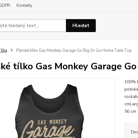
GDPR
Kontakty
Hledat
ílka
Pánské tílko Gas Monkey Garage Go Big Or Go Home Tank Top
ké tílko Gas Monkey Garage Go
100% b
potisk
rocka
cmLa
56 c
Dos