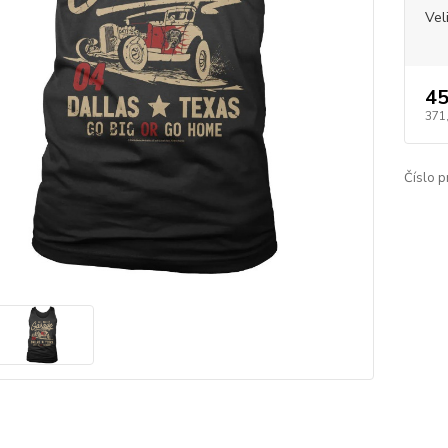
Vel
45
371
Číslo p