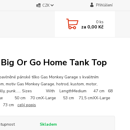
Přihlášení
CZK
0
ks
za
0,00 Kč
 Big Or Go Home Tank Top
avlněné pánské tílko Gas Monkey Garage s kvalitním
em, motiv Gas Monkey Garage, hotrod, kustom, motor,
billy, punk...... Sizes With LengthMedium 47 cm 68
rge 50 cm 70 cmX-Large 53 cm 71,5 cmXX-Large
m 73 cm
celý popis
tupnost
Skladem