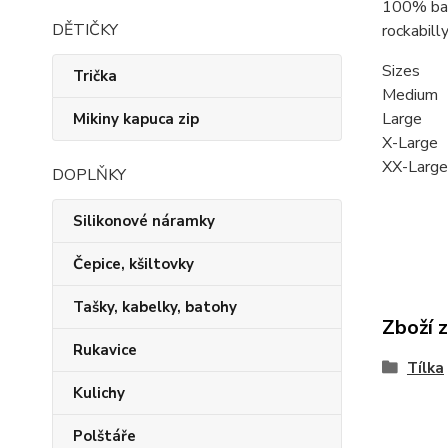
100% bav
DĚTIČKY
rockabilly,
Sizes
Trička
Medium
Large 
Mikiny kapuca zip
X-Large
XX-Larg
DOPLŇKY
Silikonové náramky
Čepice, kšiltovky
Tašky, kabelky, batohy
Zboží 
Rukavice
Tílka
Kulichy
Polštáře