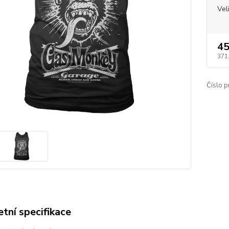
Vel
45
371
Číslo p
tní specifikace