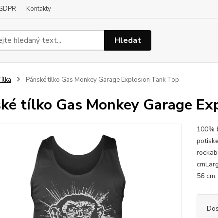
GDPR
Kontakty
Hledat
ílka
Pánské tílko Gas Monkey Garage Explosion Tank Top
ké tílko Gas Monkey Garage Ex
100% b
potisk
rocka
cmLa
56 c
Dos