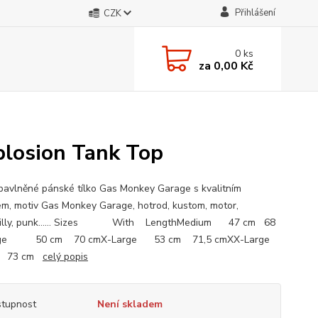
Přihlášení
CZK
0
ks
za
0,00 Kč
plosion Tank Top
avlněné pánské tílko Gas Monkey Garage s kvalitním
em, motiv Gas Monkey Garage, hotrod, kustom, motor,
billy, punk...... Sizes With LengthMedium 47 cm 68
rge 50 cm 70 cmX-Large 53 cm 71,5 cmXX-Large
m 73 cm
celý popis
tupnost
Není skladem