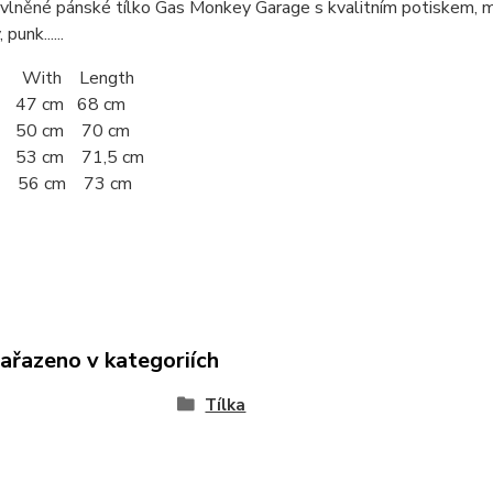
lněné pánské tílko Gas Monkey Garage s kvalitním potiskem, m
 punk......
 With Length
 47 cm 68 cm
50 cm 70 cm
 53 cm 71,5 cm
e 56 cm 73 cm
zařazeno v kategoriích
Tílka