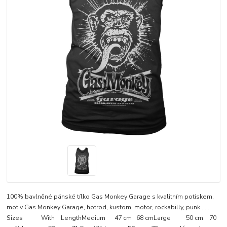
100% bavlněné pánské tílko Gas Monkey Garage s kvalitním potiskem,
motiv Gas Monkey Garage, hotrod, kustom, motor, rockabilly, punk......
Sizes With LengthMedium 47 cm 68 cmLarge 50 cm 70