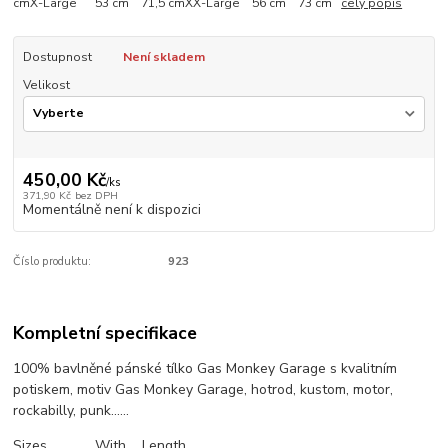
cmX-Large 53 cm 71,5 cmXX-Large 56 cm 73 cm
celý popis
Dostupnost
Není skladem
Velikost
450,00 Kč
/
ks
371,90 Kč
bez DPH
Momentálně není k dispozici
Číslo produktu:
923
Kompletní specifikace
100% bavlněné pánské tílko Gas Monkey Garage s kvalitním
potiskem, motiv Gas Monkey Garage, hotrod, kustom, motor,
rockabilly, punk......
Sizes With Length