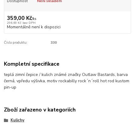
Dostupnost
Není skladem
359,00 Kč
/
ks
296,69 Kč
bez DPH
Momentálně není k dispozici
Číslo produktu:
330
Kompletní specifikace
teplá zimní čepice / kulich známé značky Outlaw Bastards, barva
černá, vpředu výšivka, motiv rockabilly rock´n´roll hot rod kustom
pin-up
Zboží zařazeno v kategoriích
Kulichy