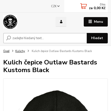
0
ks
CZK
za
0,00 Kč
Menu
Hledat
Úvod
Kulichy
Kulich čepice Outlaw Bastards Kustoms Black
Kulich čepice Outlaw Bastards
Kustoms Black