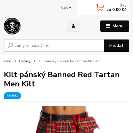
0
ks
CZK
za
0,00 Kč
Menu
Hledat
Úvod
Kraťasy
Kilt pánský Banned Red Tartan Men Kilt
Kilt pánský Banned Red Tartan
Men Kilt
Novinka