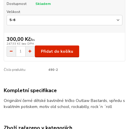
Dostupnost
Skladem
Velikost
300,00 Kč
/
ks
247,93 Kč
bez DPH
Přidat do košíku
Číslo produktu:
490-2
Kompletní specifikace
Originální černé dětské bavlněné tričko Outlaw Bastards, vpředu s
kvalitním potiskem, motiv old school, rockabilly, rock´n ´roll
Zboží zařazeno v kategoriích