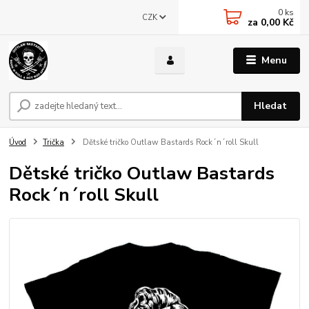
0
ks
CZK
za
0,00 Kč
Menu
Hledat
Úvod
Trička
Dětské tričko Outlaw Bastards Rock´n´roll Skull
Dětské tričko Outlaw Bastards
Rock´n´roll Skull