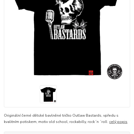
Originální černé dětské bavlněné tričko Outlaw Bastards, vpředu s
kvalitním potiskem, motiv old school, rockabilly, rock´n ´roll
celý popis