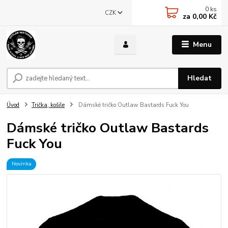
0
ks
CZK
za
0,00 Kč
Menu
Hledat
Úvod
Trička, košile
Dámské tričko Outlaw Bastards Fuck You
Dámské tričko Outlaw Bastards
Fuck You
Novinka