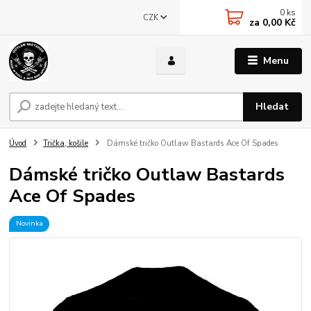
0
ks
CZK
za
0,00 Kč
Menu
Hledat
Úvod
Trička, košile
Dámské tričko Outlaw Bastards Ace Of Spades
Dámské tričko Outlaw Bastards
Ace Of Spades
Novinka