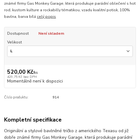
známé firmy Gas Monkey Garage, která produkuje parádní oblečení s hot
rod, kustom kulture a rockabilly tématikou, vzadu kvalitní potisk, 100%
bavlna, barva bílá
celý popis
Dostupnost
Není skladem
Velikost
520,00 Kč
/
ks
429,75 Kč
bez DPH
Momentálně není k dispozici
Číslo produktu:
914
Kompletní specifikace
Originální a stylové bavlněné tričko z amerického Texasu od již
dobře známé firmy Gas Monkey Garage, která produkuje parádní