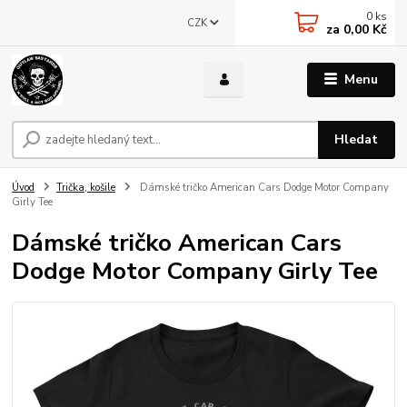
0
ks
CZK
za
0,00 Kč
Menu
Hledat
Úvod
Trička, košile
Dámské tričko American Cars Dodge Motor Company
Girly Tee
Dámské tričko American Cars
Dodge Motor Company Girly Tee