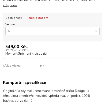
amerických vozidel, vpředu kvalitní potisk, 100% bavlna, barva černá
celý popis
Dostupnost
Není skladem
Velikost
549,00 Kč
/
ks
453,72 Kč
bez DPH
Momentálně není k dispozici
Číslo produktu:
447
Kompletní specifikace
Originální a stylové licencované bavlněné tričko Dodge , s
tématikou amerických vozidel, vpředu kvalitní potisk, 100%
bavlna, barva černá