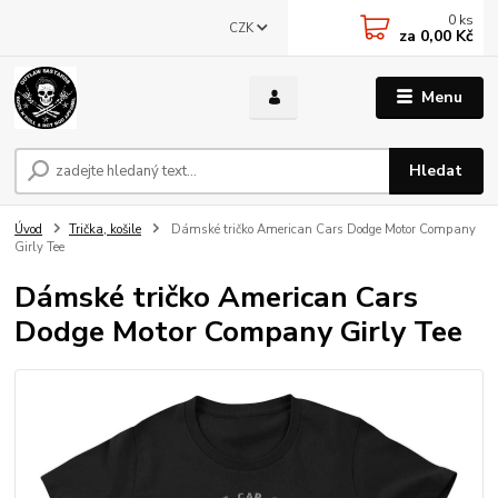
0
ks
CZK
za
0,00 Kč
Menu
Hledat
Úvod
Trička, košile
Dámské tričko American Cars Dodge Motor Company
Girly Tee
Dámské tričko American Cars
Dodge Motor Company Girly Tee