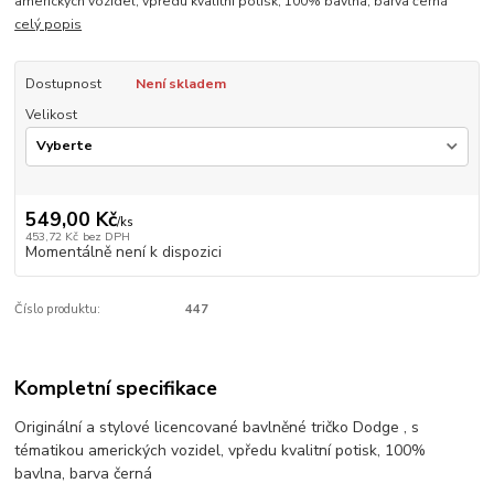
amerických vozidel, vpředu kvalitní potisk, 100% bavlna, barva černá
celý popis
Dostupnost
Není skladem
Velikost
549,00 Kč
/
ks
453,72 Kč
bez DPH
Momentálně není k dispozici
Číslo produktu:
447
Kompletní specifikace
Originální a stylové licencované bavlněné tričko Dodge , s
tématikou amerických vozidel, vpředu kvalitní potisk, 100%
bavlna, barva černá