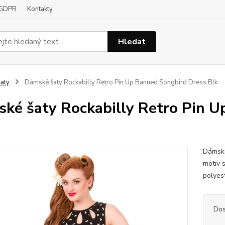
GDPR
Kontakty
Hledat
aty
Dámské šaty Rockabilly Retro Pin Up Banned Songbird Dress Blk
ké šaty Rockabilly Retro Pin U
Dámské
motiv s
polye
Dos