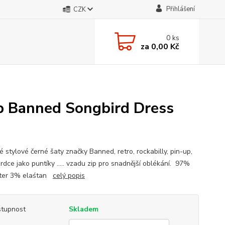
Přihlášení
CZK
0
ks
za
0,00 Kč
p Banned Songbird Dress
 stylové černé šaty značky Banned, retro, rockabilly, pin-up,
rdce jako puntíky ..... vzadu zip pro snadnější oblékání. 97%
ster 3% elaśtan
celý popis
tupnost
Skladem