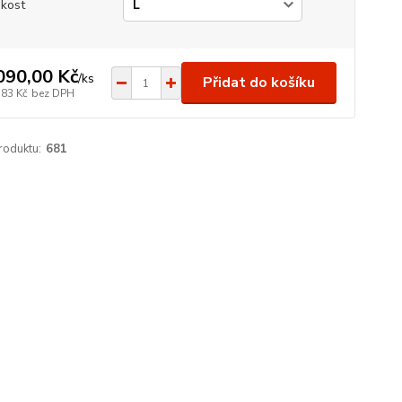
ikost
090,00 Kč
/
ks
Přidat do košíku
,83 Kč
bez DPH
roduktu:
681