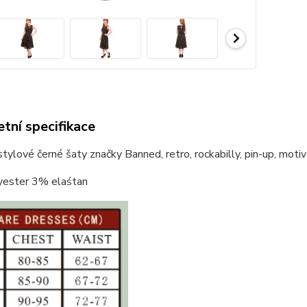
tní specifikace
ylové černé šaty značky Banned, retro, rockabilly, pin-up, motiv s
ester 3% elaśtan