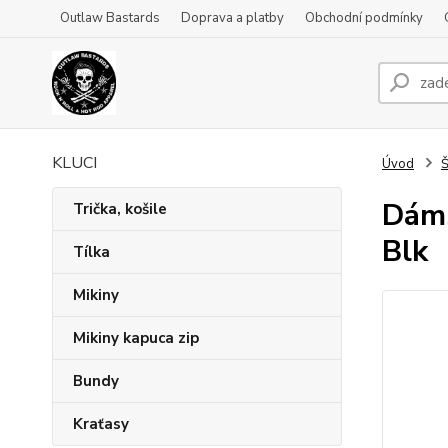
Outlaw Bastards
Doprava a platby
Obchodní podmínky
KLUCI
Úvod
Š
Dáms
Trička, košile
Blk
Tílka
Mikiny
Mikiny kapuca zip
Bundy
Kraťasy