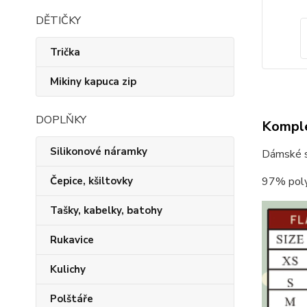
DĚTIČKY
Trička
Mikiny kapuca zip
DOPLŇKY
Komple
Silikonové náramky
Dámské st
Čepice, kšiltovky
97% poly
Tašky, kabelky, batohy
Rukavice
Kulichy
Polštáře