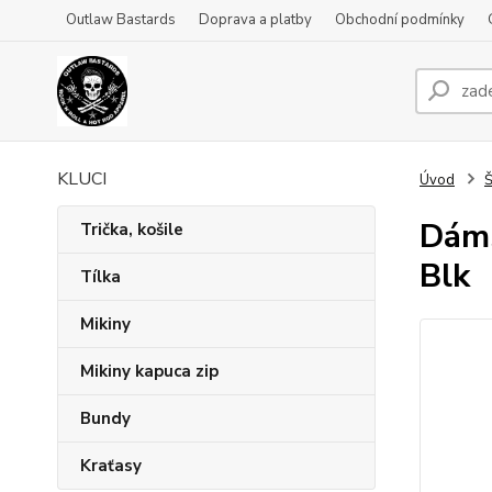
Outlaw Bastards
Doprava a platby
Obchodní podmínky
KLUCI
Úvod
Š
Dáms
Trička, košile
Blk
Tílka
Mikiny
Mikiny kapuca zip
Bundy
Kraťasy