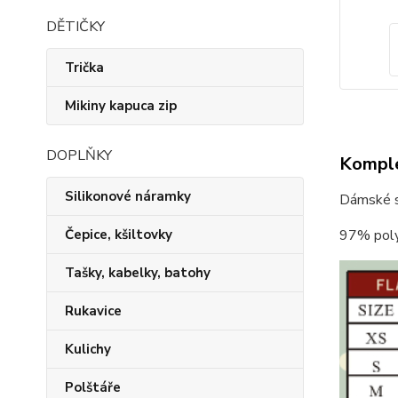
DĚTIČKY
Trička
Mikiny kapuca zip
DOPLŇKY
Komple
Silikonové náramky
Dámské st
Čepice, kšiltovky
97% poly
Tašky, kabelky, batohy
Rukavice
Kulichy
Polštáře