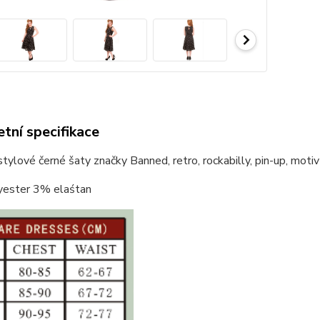
tní specifikace
ylové černé šaty značky Banned, retro, rockabilly, pin-up, motiv s
ester 3% elaśtan