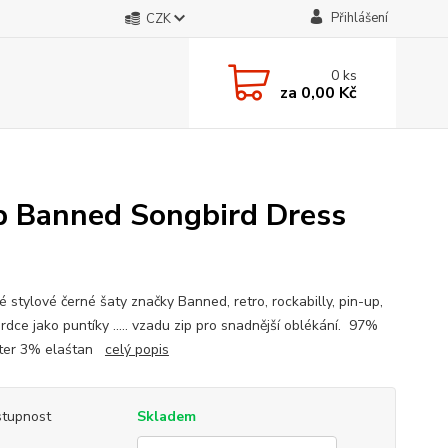
Přihlášení
CZK
0
ks
za
0,00 Kč
p Banned Songbird Dress
 stylové černé šaty značky Banned, retro, rockabilly, pin-up,
rdce jako puntíky ..... vzadu zip pro snadnější oblékání. 97%
ster 3% elaśtan
celý popis
tupnost
Skladem