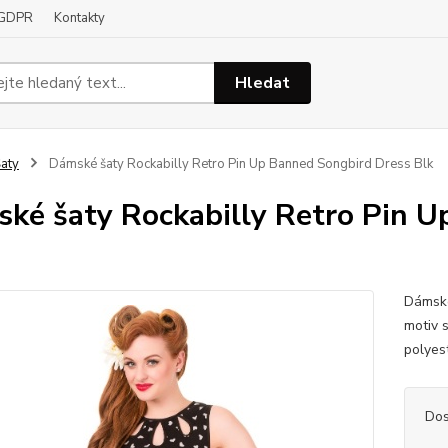
GDPR
Kontakty
Hledat
aty
Dámské šaty Rockabilly Retro Pin Up Banned Songbird Dress Blk
ké šaty Rockabilly Retro Pin U
Dámské
motiv s
polye
Dos