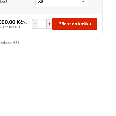
ikost
090,00 Kč
/
ks
Přidat do košíku
,83 Kč
bez DPH
roduktu:
681