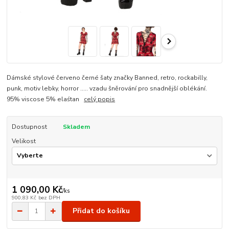
Dámské stylové červeno černé šaty značky Banned, retro, rockabilly,
punk, motiv lebky, horror ..... vzadu šněrování pro snadnější oblékání.
95% viscose 5% elaśtan
celý popis
Dostupnost
Skladem
Velikost
1 090,00 Kč
/
ks
900,83 Kč
bez DPH
Přidat do košíku