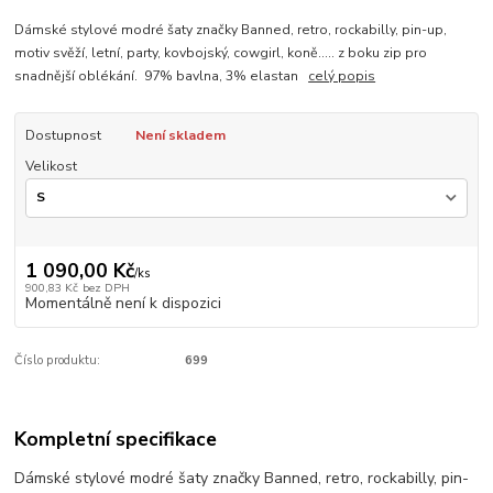
Dámské stylové modré šaty značky Banned, retro, rockabilly, pin-up,
motiv svěží, letní, party, kovbojský, cowgirl, koně..... z boku zip pro
snadnější oblékání. 97% bavlna, 3% elastan
celý popis
Dostupnost
Není skladem
Velikost
1 090,00 Kč
/
ks
900,83 Kč
bez DPH
Momentálně není k dispozici
Číslo produktu:
699
Kompletní specifikace
Dámské stylové modré šaty značky Banned, retro, rockabilly, pin-