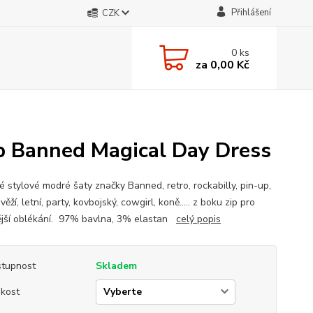
Přihlášení
CZK
0
ks
za
0,00 Kč
p Banned Magical Day Dress
 stylové modré šaty značky Banned, retro, rockabilly, pin-up,
věží, letní, party, kovbojský, cowgirl, koně..... z boku zip pro
jší oblékání. 97% bavlna, 3% elastan
celý popis
tupnost
Skladem
ikost