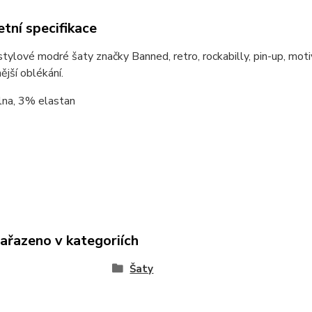
tní specifikace
ylové modré šaty značky Banned, retro, rockabilly, pin-up, motiv sv
ější oblékání.
na, 3% elastan
zařazeno v kategoriích
Šaty