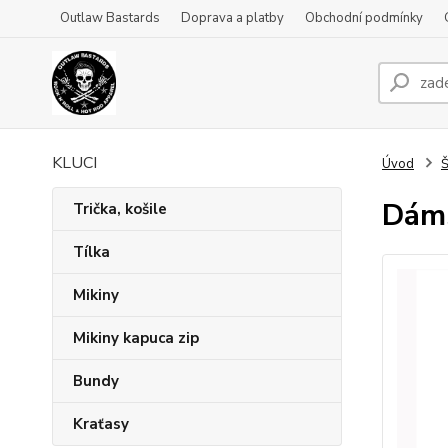
Outlaw Bastards
Doprava a platby
Obchodní podmínky
KLUCI
Úvod
Š
Dáms
Trička, košile
Tílka
Mikiny
Mikiny kapuca zip
Bundy
Kraťasy