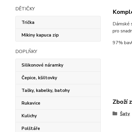
DĚTIČKY
Komple
Trička
Dámské st
pro snadn
Mikiny kapuca zip
97% bavl
DOPLŇKY
Silikonové náramky
Čepice, kšiltovky
Tašky, kabelky, batohy
Zboží 
Rukavice
Šaty
Kulichy
Polštáře