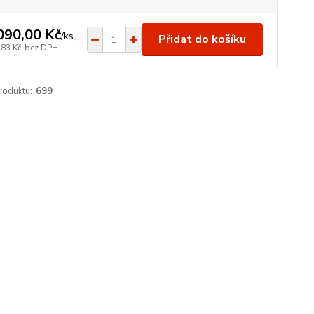
090,00 Kč
/
ks
Přidat do košíku
,83 Kč
bez DPH
roduktu:
699