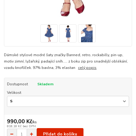
Dámské stylové modré šaty značky Banned, retro, rockabilly, pin-up,
motiv zimní, lyžařský, padající sníh..... z boku zip pro snadnější oblékání,
vzadu knoflíček. 97% bavlna, 3% elastan
celý popis
Dostupnost
Skladem
Velikost
990,00 Kč
/
ks
818,18 Kč
bez DPH
Přidat do košíku