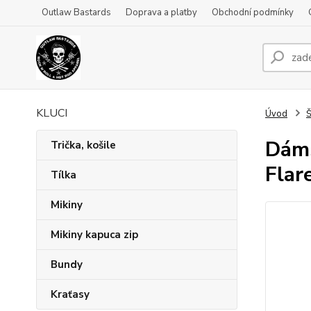
Outlaw Bastards
Doprava a platby
Obchodní podmínky
KLUCI
Úvod
Š
Dáms
Trička, košile
Flar
Tílka
Mikiny
Mikiny kapuca zip
Bundy
Kraťasy