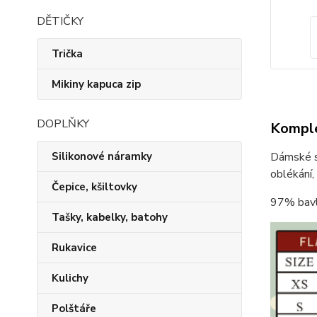
DĚTIČKY
Trička
Mikiny kapuca zip
DOPLŇKY
Komple
Silikonové náramky
Dámské st
oblékání,
Čepice, kšiltovky
97% bavl
Tašky, kabelky, batohy
Rukavice
Kulichy
Polštáře