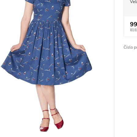
Vel
99
818
Číslo p