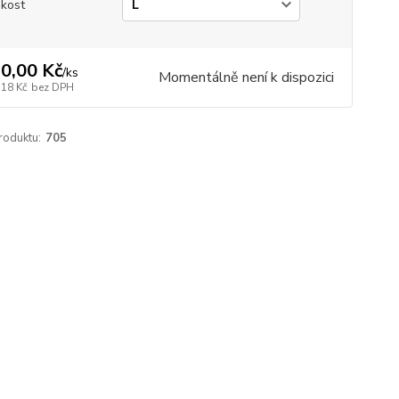
ikost
0,00 Kč
/
ks
Momentálně není k dispozici
,18 Kč
bez DPH
roduktu:
705