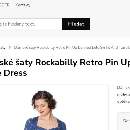
GDPR
Kontakty
Hledat
aty
Dámské šaty Rockabilly Retro Pin Up Banned Lets Ski Fit And Flare 
ké šaty Rockabilly Retro Pin U
e Dress
Dámské
motiv z
obléká
Dos