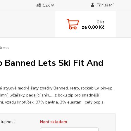
Přihlášení
CZK
0
ks
za
0,00 Kč
Dress
p Banned Lets Ski Fit And
 stylové modré šaty značky Banned, retro, rockabilly, pin-up,
imní, lyžařský, padající sníh..... z boku zip pro snadnější
ní, vzadu knoflíček. 97% bavlna, 3% elastan
celý popis
tupnost
Není skladem