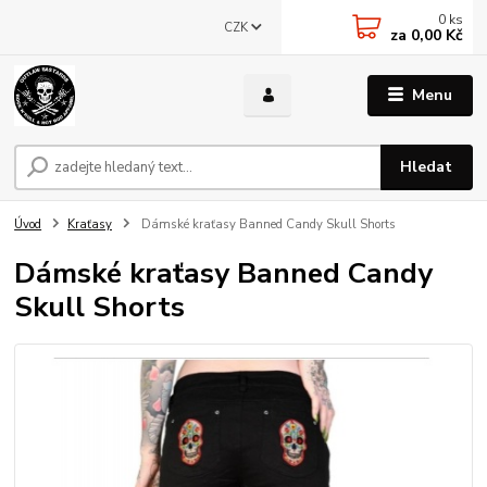
0
ks
CZK
za
0,00 Kč
Menu
Hledat
Úvod
Kraťasy
Dámské kraťasy Banned Candy Skull Shorts
Dámské kraťasy Banned Candy
Skull Shorts