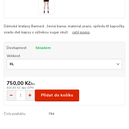
Dámské kraťasy Banned , černá barva, material jeans, vpředu tři kapsičky,
vzadu dvě kapsy s výšivkou sugar skull
celý popis
Dostupnost
Skladem
Velikost
750,00 Kč
/
ks
619,83 Kč
bez DPH
Přidat do košíku
Číslo produktu:
794