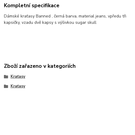
Kompletní specifikace
Dámské kraťasy Banned , černá barva, material jeans, vpředu tři
kapsičky, vzadu dvě kapsy s výšivkou sugar skull
Zboží zařazeno v kategoriích
Kraťasy
Kraťasy
Outlaw Bastards Clothing ® 2014
Vytvořeno na
Eshop-rychle.cz