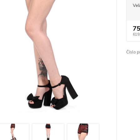
Vel
75
619
Číslo p