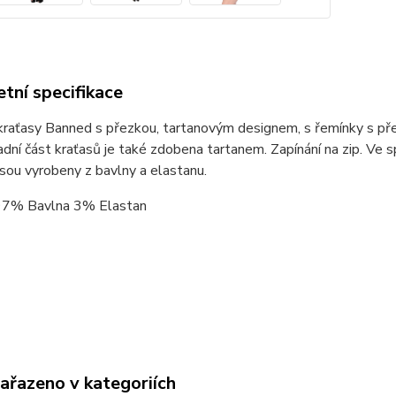
tní specifikace
aťasy Banned s přezkou, tartanovým designem, s řemínky s přez
adní část kraťasů je také zdobena tartanem. Zapínání na zip. Ve 
Jsou vyrobeny z bavlny a elastanu.
 97% Bavlna 3% Elastan
zařazeno v kategoriích