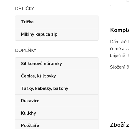
DĚTIČKY
Trička
Komple
Mikiny kapuca zip
Dámské kr
černé a z
DOPLŇKY
báječně. 
Silikonové náramky
Složení:
Čepice, kšiltovky
Tašky, kabelky, batohy
Rukavice
Kulichy
Zboží 
Polštáře