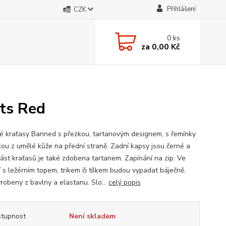
Přihlášení
CZK
0
ks
za
0,00 Kč
ts Red
 kraťasy Banned s přezkou, tartanovým designem, s řemínky
kou z umělé kůže na přední straně. Zadní kapsy jsou černé a
část kraťasů je také zdobena tartanem. Zapínání na zip. Ve
í s ležérním topem, trikem či tílkem budou vypadat báječně.
yrobeny z bavlny a elastanu. Slo...
celý popis
tupnost
Není skladem