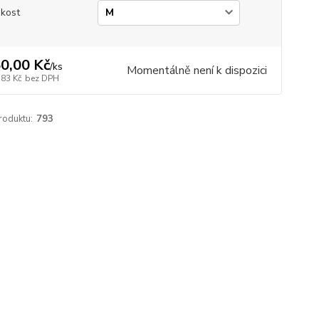
ikost
0,00 Kč
/
ks
Momentálně není k dispozici
,83 Kč
bez DPH
roduktu:
793