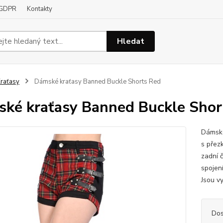
GDPR
Kontakty
Hledat
raťasy
Dámské kraťasy Banned Buckle Shorts Red
ké kraťasy Banned Buckle Shor
Dámské
s přez
zadní 
spojen
Jsou v
Dos