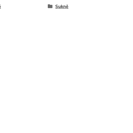
ě
Sukně