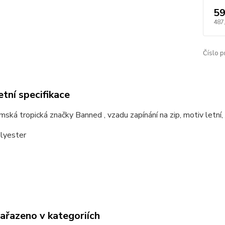
59
487
Číslo p
tní specifikace
ská tropická značky Banned , vzadu zapínání na zip, motiv letní, r
lyester
zařazeno v kategoriích