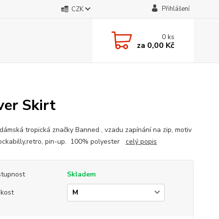
Přihlášení
CZK
0
ks
za
0,00 Kč
er Skirt
dámská tropická značky Banned , vzadu zapínání na zip, motiv
 rockabilly,retro, pin-up. 100% polyester
celý popis
tupnost
Skladem
ikost