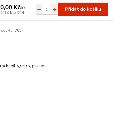
0,00 Kč
/
ks
Přidat do košíku
,60 Kč
bez DPH
roduktu:
765
ockabilly,retro, pin-up.