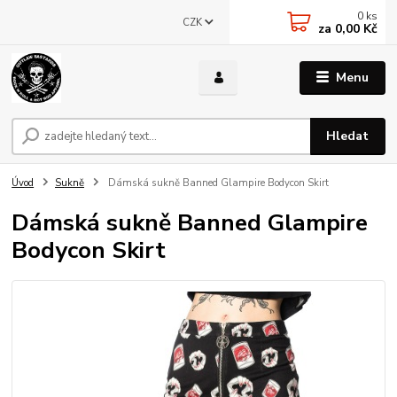
0
ks
CZK
za
0,00 Kč
Menu
Hledat
Úvod
Sukně
Dámská sukně Banned Glampire Bodycon Skirt
Dámská sukně Banned Glampire
Bodycon Skirt