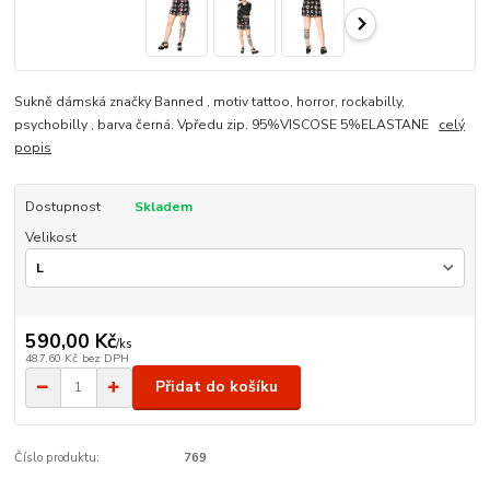
Sukně dámská značky Banned , motiv tattoo, horror, rockabilly,
psychobilly , barva černá. Vpředu zip. 95%VISCOSE 5%ELASTANE
celý
popis
Dostupnost
Skladem
Velikost
590,00 Kč
/
ks
487,60 Kč
bez DPH
Přidat do košíku
Číslo produktu:
769