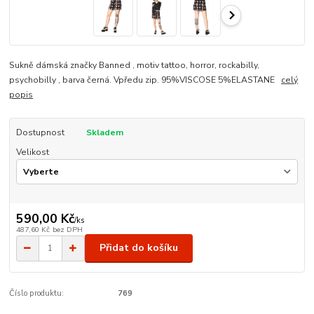
Sukně dámská značky Banned , motiv tattoo, horror, rockabilly,
psychobilly , barva černá. Vpředu zip. 95%VISCOSE 5%ELASTANE
celý
popis
Dostupnost
Skladem
Velikost
590,00 Kč
/
ks
487,60 Kč
bez DPH
Přidat do košíku
Číslo produktu:
769