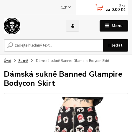
0
ks
CZK
za
0,00 Kč
Menu
Hledat
Úvod
Sukně
Dámská sukně Banned Glampire Bodycon Skirt
Dámská sukně Banned Glampire
Bodycon Skirt