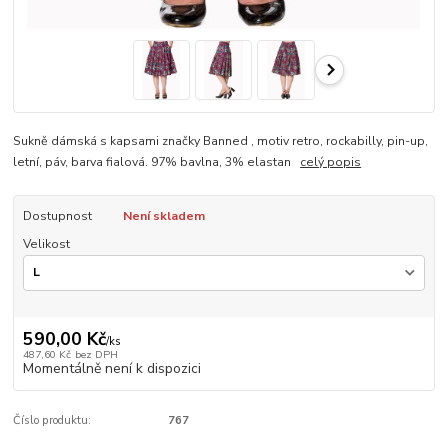
Sukně dámská s kapsami značky Banned , motiv retro, rockabilly, pin-up,
letní, páv, barva fialová. 97% bavlna, 3% elastan
celý popis
Dostupnost
Není skladem
Velikost
590,00 Kč
/
ks
487,60 Kč
bez DPH
Momentálně není k dispozici
Číslo produktu:
767