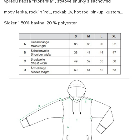
vpředu kapsa "klokanka" , stylové šňůrky s šachovnicí
motiv lebka, rock´n´roll, rockabilly, hot rod, pin-up, kustom...
Složení: 80% bavlna, 20 % polyester