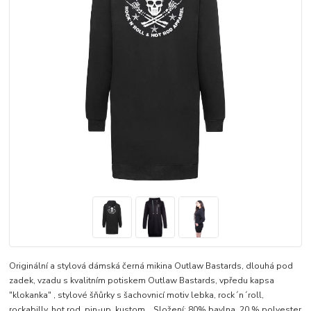
Originální a stylová dámská černá mikina Outlaw Bastards, dlouhá pod
zadek, vzadu s kvalitním potiskem Outlaw Bastards, vpředu kapsa
"klokanka" , stylové šňůrky s šachovnicí motiv lebka, rock´n´roll,
rockabilly, hot rod, pin-up, kustom... Složení: 80% bavlna, 20 % polyester