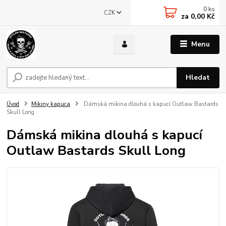
0
ks
CZK
za
0,00 Kč
Menu
Hledat
Úvod
Mikiny kapuca
Dámská mikina dlouhá s kapucí Outlaw Bastards
Skull Long
Dámská mikina dlouhá s kapucí
Outlaw Bastards Skull Long