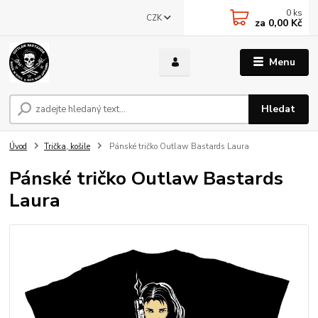
0
ks
CZK
za
0,00 Kč
Menu
Hledat
Úvod
Trička, košile
Pánské tričko Outlaw Bastards Laura
Pánské tričko Outlaw Bastards
Laura